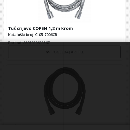
Tuš crijevo COPEN 1,2 m krom
Kataloški broj: C-05-7006CR
Barkod
: 8605030633567
POGLEDAJ ARTIKL
Tuš crijevo COPEN 1,2 m mat crno