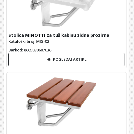
Stolica MINOTTI za tuš kabinu zidna prozirna
Kataloški broj: MIS-02
Barkod
: 8605030607636
POGLEDAJ ARTIKL