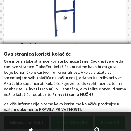
Ugradbeni element VISAM za pisoar
Kataloški broj: 893-009
Ova stranica koristi kolačiće
Barkod
: 4654864354
Ove internetske stranice koriste kolačiće (eng. Cookies) za uredan
rad ove stranice. Također, kolačiće korisitmo kako bi osigurali
POGLEDAJ ARTIKL
bolje korisničko iskustvo i funkcionalnost. Ako se slažete sa
spremanjem svih kolačića na vaš uređaj, odaberite
Prihvati SVE
.
Ako želite specificirati kolačiće koje želite dozvoliti, označite ih i
odaberite
Prihvati OZNAČENE
. Konačno, ako želite dozvoliti samo
nužne kolačiće, odaberite
Prihvati samo NUŽNE
.
Za više informacija o tome kako koristimo kolačiće pročitajte u
našem dokumentu
PRAVILA PRIVATNOSTI
.
Opći uvjeti
Pravila privatnosti
Raskid ugovora – povrat
Prigovor potrošača –
Prihvati samo NUŽNE
Prihvati OZNAČENE
Prihvati SVE
reklamacije