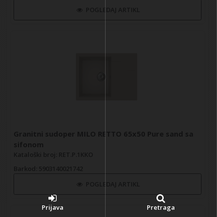
POGLEDAJ ARTIKL
Granitni sudoper MILO RETTO 65x50 Pure sand sa
sifonom
Kataloški broj: RET.P.1KKO
Barkod
: 5903140021742
POGLEDAJ ARTIKL
Prijava
Pretraga