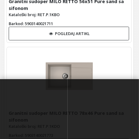
Granitni sudoper MILO RETTO 56x51 Pure sand sa
sifonom
Kataloški broj: RET.P.1KBO
Barkod
: 5903140021711
POGLEDAJ ARTIKL
Granitni sudoper MILO RETTO 78x46 Pure sand sa
sifonom
Kataloški broj: RET.P.1KDO
Barkod
: 5903140021773