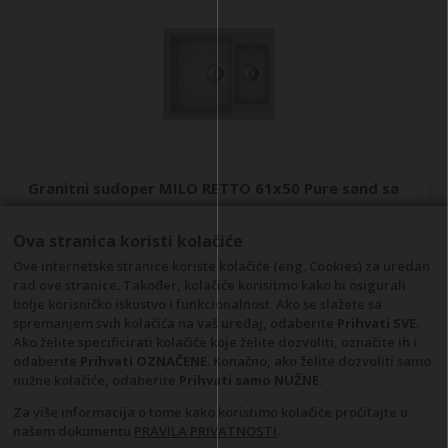
Granitni sudoper MILO RETTO 61x50 Pure sand sa
sifonom dupli
Kataloški broj: RET.P.5KBO
Ova stranica koristi kolačiće
Barkod
: 5903140021803
Ove internetske stranice koriste kolačiće (eng. Cookies) za uredan
rad ove stranice. Također, kolačiće korisitmo kako bi osigurali
POGLEDAJ ARTIKL
bolje korisničko iskustvo i funkcionalnost. Ako se slažete sa
spremanjem svih kolačića na vaš uređaj, odaberite
Prihvati SVE
.
Ako želite specificirati kolačiće koje želite dozvoliti, označite ih i
odaberite
Prihvati OZNAČENE
. Konačno, ako želite dozvoliti samo
nužne kolačiće, odaberite
Prihvati samo NUŽNE
.
Za više informacija o tome kako koristimo kolačiće pročitajte u
našem dokumentu
PRAVILA PRIVATNOSTI
.
Opći uvjeti
Pravila privatnosti