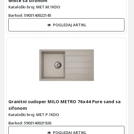
white sa sifonom
Kataloški broj: MET.M.1KDO
Barkod
: 5903140022145
POGLEDAJ ARTIKL
Granitni sudoper MILO METRO 76x44 Pure sand sa
sifonom
Kataloški broj: MET.P.1KDO
Barkod
: 5903140021926
POGLEDAJ ARTIKL