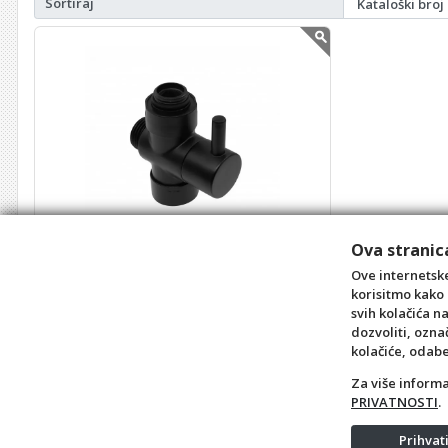
Sortiraj
Ova stranica
Prebacivač MINOTTI za MUT-060B
Ove internetske
Kataloški broj: RDB168
korisitmo kako 
Barkod
: 0
svih kolačića n
dozvoliti, ozna
POGLEDAJ ARTIKL
kolačiće, odab
Za više inform
PRIVATNOSTI
.
Prihva