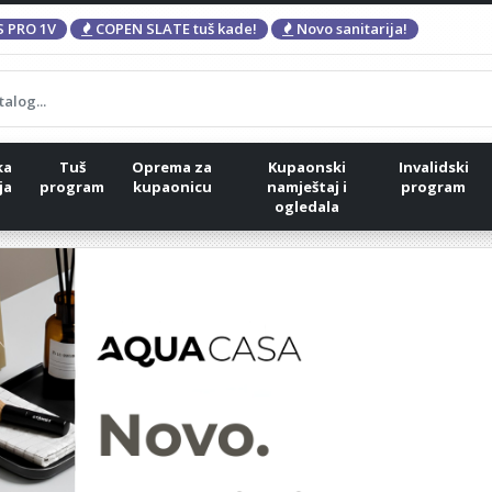
 PRO 1V
COPEN SLATE tuš kade!
Novo sanitarija!
ka
Tuš
Oprema za
Kupaonski
Invalidski
ja
program
kupaonicu
namještaj i
program
ogledala