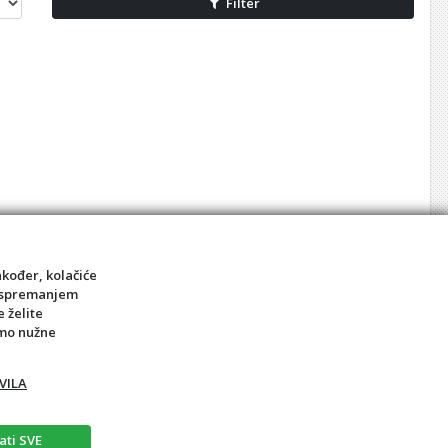
Filter
akođer, kolačiće
sa spremanjem
e želite
amo nužne
VILA
ati SVE