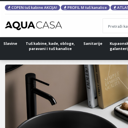
COPEN tuš kabine AKCIJA!
PROFIL M tuš kanalice
ATLAS
Slavine
Tuš kabine, kade, obloge,
Sanitarije
Kupaons
paravani i tuš kanalice
galanteri