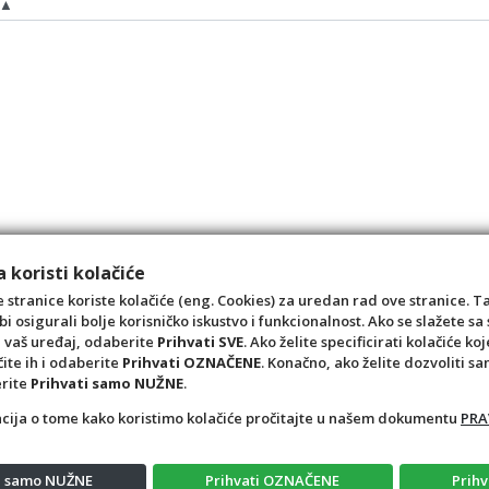
 koristi kolačiće
 stranice koriste kolačiće (eng. Cookies) za uredan rad ove stranice. T
bi osigurali bolje korisničko iskustvo i funkcionalnost. Ako se slažete 
a vaš uređaj, odaberite
Prihvati SVE
. Ako želite specificirati kolačiće koj
čite ih i odaberite
Prihvati OZNAČENE
. Konačno, ako želite dozvoliti s
erite
Prihvati samo NUŽNE
.
acija o tome kako koristimo kolačiće pročitajte u našem dokumentu
PRA
ti samo NUŽNE
Prihvati OZNAČENE
Prihv