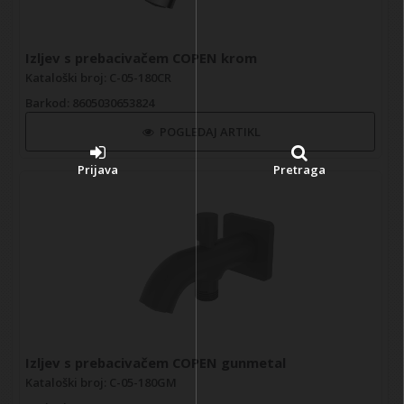
Izljev s prebacivačem COPEN krom
Kataloški broj: C-05-180CR
Barkod
: 8605030653824
POGLEDAJ ARTIKL
Prijava
Pretraga
Izljev s prebacivačem COPEN gunmetal
Kataloški broj: C-05-180GM