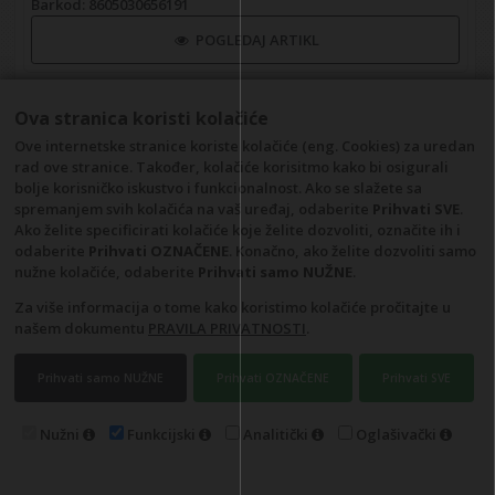
Barkod
: 8605030656191
POGLEDAJ ARTIKL
Ova stranica koristi kolačiće
Ove internetske stranice koriste kolačiće (eng. Cookies) za uredan
rad ove stranice. Također, kolačiće korisitmo kako bi osigurali
bolje korisničko iskustvo i funkcionalnost. Ako se slažete sa
spremanjem svih kolačića na vaš uređaj, odaberite
Prihvati SVE
.
Ako želite specificirati kolačiće koje želite dozvoliti, označite ih i
odaberite
Prihvati OZNAČENE
. Konačno, ako želite dozvoliti samo
nužne kolačiće, odaberite
Prihvati samo NUŽNE
.
Za više informacija o tome kako koristimo kolačiće pročitajte u
Izljev s prebacivačem COPEN mat crni
našem dokumentu
PRAVILA PRIVATNOSTI
.
Kataloški broj: C-05-180MB
Barkod
: 8605030653831
Prihvati samo NUŽNE
Prihvati OZNAČENE
Prihvati SVE
POGLEDAJ ARTIKL
Nužni
Funkcijski
Analitički
Oglašivački