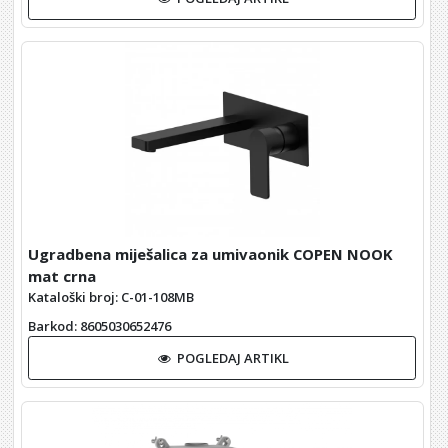
Ugradbena miješalica za umivaonik COPEN NOOK
mat crna
Kataloški broj: C-01-108MB
Barkod
: 8605030652476
POGLEDAJ ARTIKL