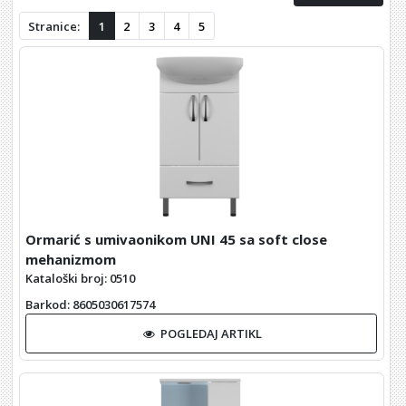
Stranice:
1
2
3
4
5
Ormarić s umivaonikom UNI 45 sa soft close
mehanizmom
Kataloški broj: 0510
Barkod
: 8605030617574
POGLEDAJ ARTIKL