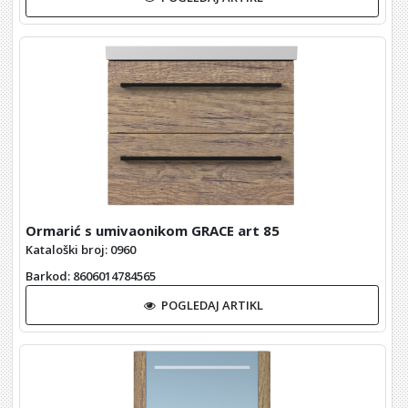
Ormarić s umivaonikom GRACE art 85
Kataloški broj: 0960
Barkod
: 8606014784565
POGLEDAJ ARTIKL