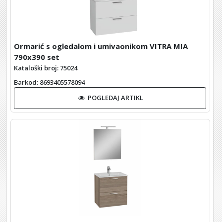
Ormarić s ogledalom i umivaonikom VITRA MIA
790x390 set
Kataloški broj: 75024
Barkod
: 8693405578094
POGLEDAJ ARTIKL