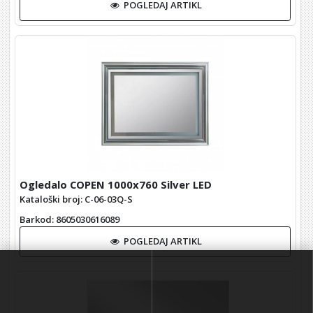
POGLEDAJ ARTIKL
Ogledalo COPEN 1000x760 Silver LED
Kataloški broj: C-06-03Q-S
Barkod
: 8605030616089
POGLEDAJ ARTIKL