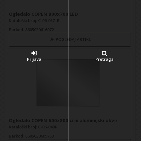
Ogledalo COPEN 800x700 LED
Kataloški broj: C-06-03Z-B
Barkod
: 8605030616072
POGLEDAJ ARTIKL
Prijava
Pretraga
Ogledalo COPEN 600x800 crni aluminijski okvir
Kataloški broj: C-06-04BR
Barkod
: 8605030609753