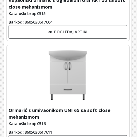
Kupaonski ormarić s ogledalom UNI ART 55 sa soft
close mehanizmom
Kataloški broj: 0515
Barkod
: 8605030617604
POGLEDAJ ARTIKL
Ormarić s umivaonikom UNI 65 sa soft close
mehanizmom
Kataloški broj: 0516
Barkod
: 8605030617611