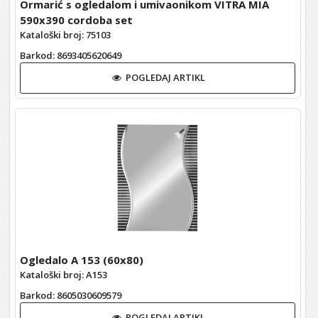
Ormarić s ogledalom i umivaonikom VITRA MIA
590x390 cordoba set
Kataloški broj: 75103
Barkod
: 8693405620649
POGLEDAJ ARTIKL
Ogledalo A 153 (60x80)
Kataloški broj: A153
Barkod
: 8605030609579
POGLEDAJ ARTIKL