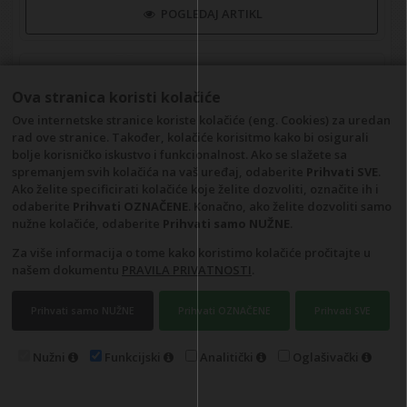
POGLEDAJ ARTIKL
Ova stranica koristi kolačiće
Ove internetske stranice koriste kolačiće (eng. Cookies) za uredan
rad ove stranice. Također, kolačiće korisitmo kako bi osigurali
bolje korisničko iskustvo i funkcionalnost. Ako se slažete sa
spremanjem svih kolačića na vaš uređaj, odaberite
Prihvati SVE
.
Ako želite specificirati kolačiće koje želite dozvoliti, označite ih i
odaberite
Prihvati OZNAČENE
. Konačno, ako želite dozvoliti samo
nužne kolačiće, odaberite
Prihvati samo NUŽNE
.
Ogledalo COPEN 900x700 srebrni aluminijski okvir
Za više informacija o tome kako koristimo kolačiće pročitajte u
Kataloški broj: C-06-05SR
našem dokumentu
PRAVILA PRIVATNOSTI
.
Barkod
: 8605030609784
Prihvati samo NUŽNE
Prihvati OZNAČENE
Prihvati SVE
POGLEDAJ ARTIKL
Nužni
Funkcijski
Analitički
Oglašivački