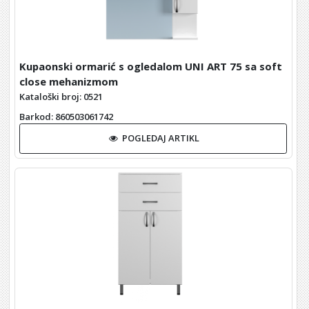
Kupaonski ormarić s ogledalom UNI ART 75 sa soft
close mehanizmom
Kataloški broj: 0521
Barkod
: 860503061742
POGLEDAJ ARTIKL