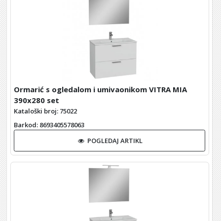
Ormarić s ogledalom i umivaonikom VITRA MIA
390x280 set
Kataloški broj: 75022
Barkod
: 8693405578063
POGLEDAJ ARTIKL