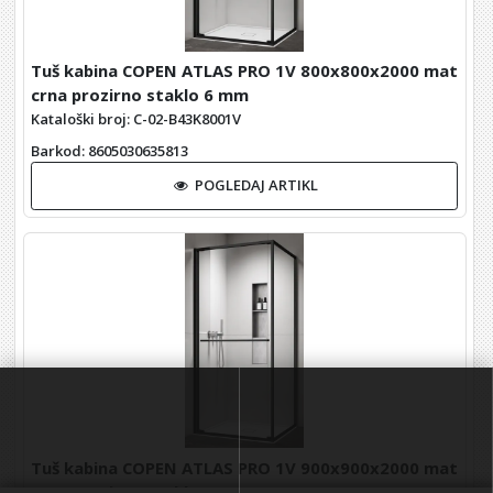
Tuš kabina COPEN ATLAS PRO 1V 800x800x2000 mat
crna prozirno staklo 6 mm
Kataloški broj: C-02-B43K8001V
Barkod
: 8605030635813
POGLEDAJ ARTIKL
Tuš kabina COPEN ATLAS PRO 1V 900x900x2000 mat
crna prozirno staklo 6 mm