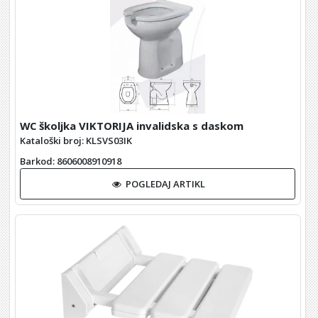
WC školjka VIKTORIJA invalidska s daskom
Kataloški broj: KLSVS03IK
Barkod
: 8606008910918
POGLEDAJ ARTIKL