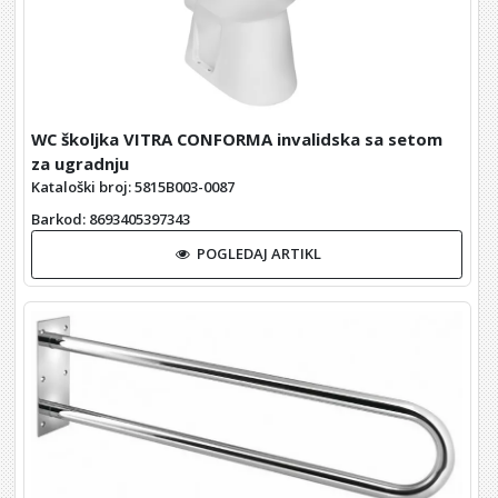
WC školjka VITRA CONFORMA invalidska sa setom
za ugradnju
Kataloški broj: 5815B003-0087
Barkod
: 8693405397343
POGLEDAJ ARTIKL