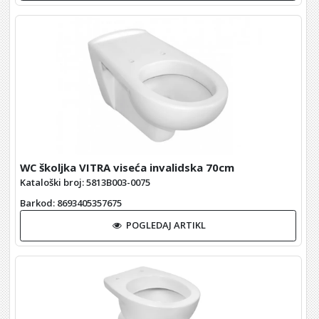
WC školjka VITRA viseća invalidska 70cm
Kataloški broj: 5813B003-0075
Barkod
: 8693405357675
POGLEDAJ ARTIKL