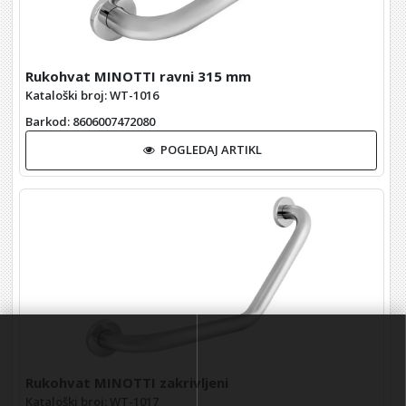
Rukohvat MINOTTI ravni 315 mm
Kataloški broj: WT-1016
Barkod
: 8606007472080
POGLEDAJ ARTIKL
Rukohvat MINOTTI zakrivljeni
Kataloški broj: WT-1017