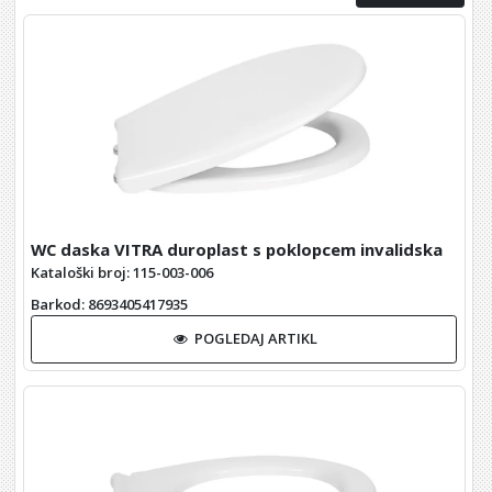
WC daska VITRA duroplast s poklopcem invalidska
Kataloški broj: 115-003-006
Barkod
: 8693405417935
POGLEDAJ ARTIKL