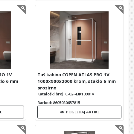
RO 1V
Tuš kabina COPEN ATLAS PRO 1V
klo 6 mm
1000x900x2000 krom, staklo 6 mm
prozirno
Kataloški broj: C-02-43K10901V
Barkod
: 8605030657815
L
POGLEDAJ ARTIKL