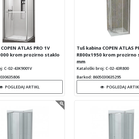
a COPEN ATLAS PRO 1V
Tuš kabina COPEN ATLAS P
000 krom prozirno staklo
R800x1950 krom prozirno 
mm
oj: C-02-43K9001V
Kataloški broj: C-02-43R800
5030635806
Barkod
: 8605030635295
POGLEDAJ ARTIKL
POGLEDAJ ARTIK