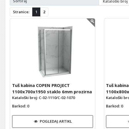
Sortiraj
Stranice:
1
2
Tuš kabina COPEN PROJECT
Tuš kabin
1100x700x1950 staklo 6mm prozirna
1100x800x
Kataloški broj: C-02-1110/C-02-1070
Kataloški br
Barkod
: 0
Barkod
: 0
POGLEDAJ ARTIKL