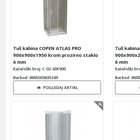
Tuš kabina COPEN ATLAS PRO
Tuš kabin
900x900x1950 krom prozirno staklo
900x900x2
6 mm
6 mm
Kataloški broj: C-02-43K900
Kataloški br
Barkod
: 8605030635349
Barkod
: 860
POGLEDAJ ARTIKL