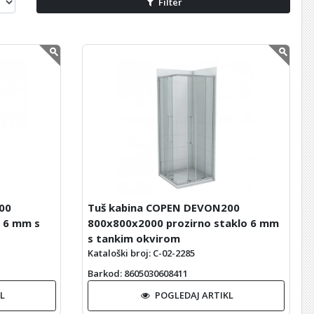
Filter
00
Tuš kabina COPEN DEVON200
o 6 mm s
800x800x2000 prozirno staklo 6 mm
s tankim okvirom
Kataloški broj: C-02-2285
Barkod
: 8605030608411
L
POGLEDAJ ARTIKL