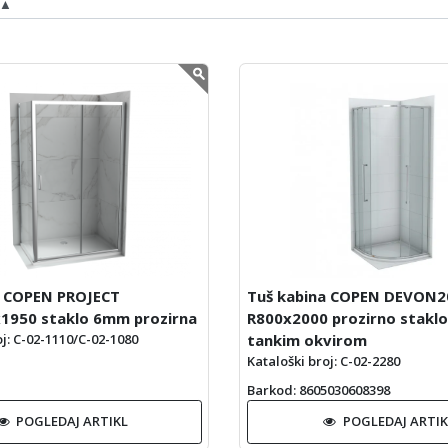
a COPEN PROJECT
Tuš kabina COPEN DEVON2
1950 staklo 6mm prozirna
R800x2000 prozirno stakl
tankim okvirom
oj: C-02-1110/C-02-1080
Kataloški broj: C-02-2280
Barkod
: 8605030608398
POGLEDAJ ARTIKL
POGLEDAJ ARTIK