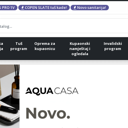
 PRO 1V
COPEN SLATE tuš kade!
Novo sanitarija!
ka
Tuš
Oprema za
Kupaonski
Invalidski
ja
program
kupaonicu
namještaj i
program
ogledala