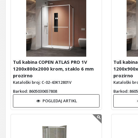
Tuš kabina COPEN ATLAS PRO 1V
Tuš kabin
1200x800x2000 krom, staklo 6 mm
1200x900x
prozirno
prozirno
Kataloški broj: C-02-43K12801V
Kataloški br
Barkod
: 8605030657808
Barkod
: 860
POGLEDAJ ARTIKL