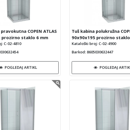
a pravokutna COPEN ATLAS
Tuš kabina polukružna CO
 prozirno staklo 6 mm
90x90x195 prozirno stakl
j: C-02-4810
Kataloški broj: C-02-4900
5030632454
Barkod
: 8605030632447
POGLEDAJ ARTIKL
POGLEDAJ ARTIK