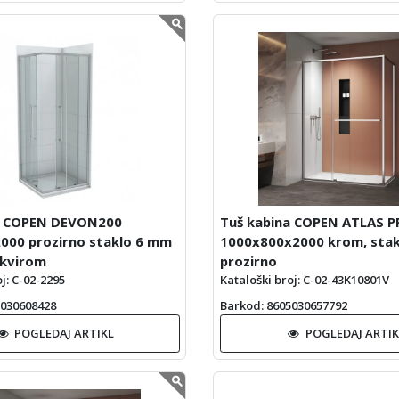
a COPEN DEVON200
Tuš kabina COPEN ATLAS P
000 prozirno staklo 6 mm
1000x800x2000 krom, sta
okvirom
prozirno
j: C-02-2295
Kataloški broj: C-02-43K10801V
5030608428
Barkod
: 8605030657792
POGLEDAJ ARTIKL
POGLEDAJ ARTIK