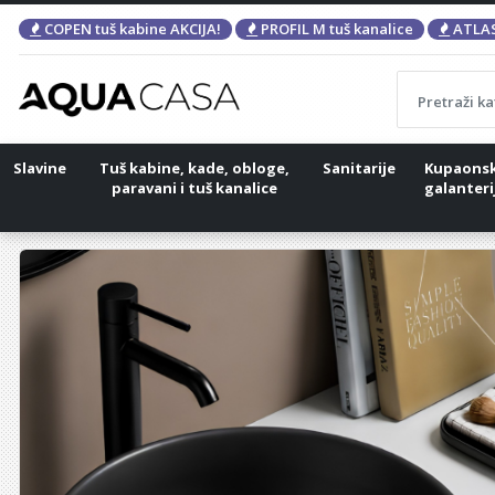
COPEN tuš kabine AKCIJA!
PROFIL M tuš kanalice
ATLAS
Slavine
Tuš kabine, kade, obloge,
Sanitarije
Kupaons
paravani i tuš kanalice
galanteri