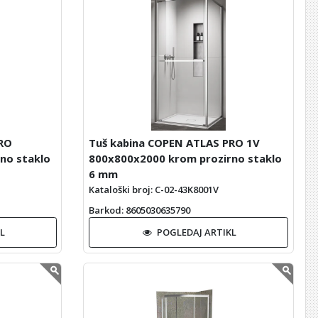
RO
Tuš kabina COPEN ATLAS PRO 1V
no staklo
800x800x2000 krom prozirno staklo
6 mm
Kataloški broj: C-02-43K8001V
Barkod
: 8605030635790
L
POGLEDAJ ARTIKL