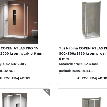
a COPEN ATLAS PRO 1V
Tuš kabina COPEN ATLAS P
2000 krom, staklo 6 mm
800x800x1950 krom prozir
6 mm
oj: C-02-43K12901V
Kataloški broj: C-02-43K800
5030657822
Barkod
: 8605030635332
POGLEDAJ ARTIKL
POGLEDAJ ARTIK