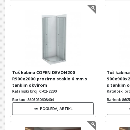
Tuš kabina COPEN DEVON200
Tuš kabin
R900x2000 prozirno staklo 6 mm s
900x900x2
tankim okvirom
s tankim 
Kataloški broj: C-02-2290
Kataloški bro
Barkod
: 8605030608404
Barkod
: 860
POGLEDAJ ARTIKL