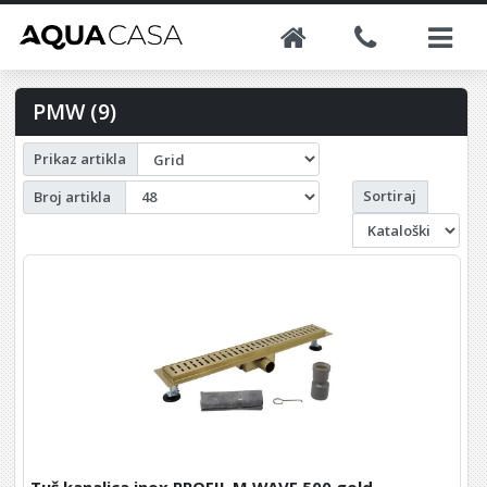
PMW (9)
Prikaz artikla
Sortiraj
Broj artikla
Tuš kanalica inox PROFIL M WAVE 500 gold