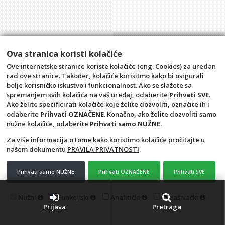
Ova stranica koristi kolačiće
Ove internetske stranice koriste kolačiće (eng. Cookies) za uredan
rad ove stranice. Također, kolačiće korisitmo kako bi osigurali
bolje korisničko iskustvo i funkcionalnost. Ako se slažete sa
spremanjem svih kolačića na vaš uređaj, odaberite
Prihvati SVE
.
Ako želite specificirati kolačiće koje želite dozvoliti, označite ih i
odaberite
Prihvati OZNAČENE
. Konačno, ako želite dozvoliti samo
nužne kolačiće, odaberite
Prihvati samo NUŽNE
.
Za više informacija o tome kako koristimo kolačiće pročitajte u
našem dokumentu
PRAVILA PRIVATNOSTI
.
Opći uvjeti
Pravila privatnosti
Raskid ugovora – povrat
Prigovor potrošača –
Prihvati samo NUŽNE
Prihvati OZNAČENE
Prihvati SVE
reklamacije
Kontakt
Aquacasa d.o.o.
Nužni
Funkcijski
Analitički
Oglašivački
Prijava
Pretraga
4D Wand IMC 24.11.14.1