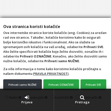
Ova stranica koristi kolačiće
Ove internetske stranice koriste kolačiće (eng. Cookies) za uredan
rad ove stranice. Također, kolačiće korisitmo kako bi osigurali
bolje korisničko iskustvo i funkcionalnost. Ako se slažete sa
spremanjem svih kolačića na vaš uređaj, odaberite
Prihvati SVE
.
Ako želite specificirati kolačiće koje želite dozvoliti, označite ih i
odaberite
Prihvati OZNAČENE
. Konačno, ako želite dozvoliti samo
nužne kolačiće, odaberite
Prihvati samo NUŽNE
.
Za više informacija o tome kako koristimo kolačiće pročitajte u
našem dokumentu
PRAVILA PRIVATNOSTI
.
Opći uvjeti
Pravila privatnosti
Raskid ugovora – povrat
Prigovor potrošača –
Prihvati samo NUŽNE
Prihvati OZNAČENE
Prihvati SVE
reklamacije
Kontakt
Aquacasa d.o.o.
Nužni
Funkcijski
Analitički
Oglašivački
Prijava
Pretraga
4D Wand IMC 24.11.14.1