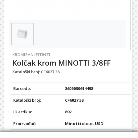
KROMIRANI FITINZI
Kolčak krom MINOTTI 3/8FF
Kataloški broj:
CF6027 38
Barcode:
8605030614498
Kataloški broj:
CF6027 38
ID artikla:
892
Proizvođač:
Minotti d.o.o. USD
Težina:
0,03 kg