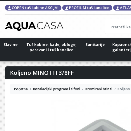
COPEN tuš kabine AKCIJA!
PROFIL M tuš kanalice
ATLAS
Slavine
Tuš kabine, kade, obloge,
Sanitarije
Kupaons
paravani i tuš kanalice
galanteri
Koljeno MINOTTI 3/8FF
Početna
Instalacijski program i sifoni
Kromirani fitinzi
Koljeno