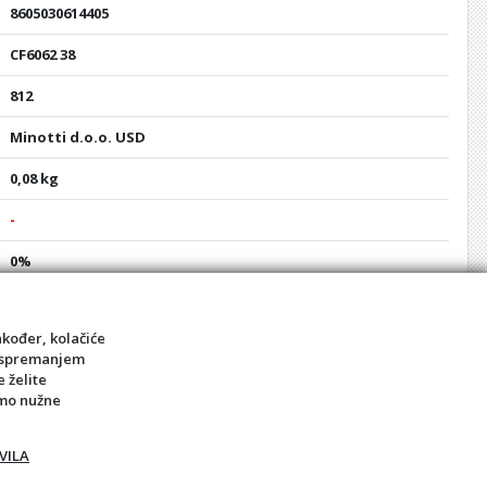
8605030614405
CF6062 38
812
Minotti d.o.o. USD
0,08 kg
-
0%
CF6062 38
akođer, kolačiće
Kvalitetna izrada od mesinga
sa spremanjem
Prečnik navoja 3/8"
e želite
Žensko - ženski navoj
amo nužne
Krom
VILA