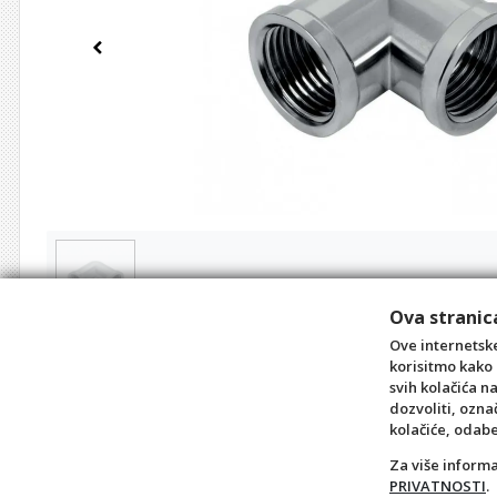
Previous
Ova stranica
Ove internetske
korisitmo kako 
svih kolačića n
dozvoliti, ozna
kolačiće, odab
Za više inform
PRIVATNOSTI
.