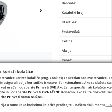
Barcode:
Kataloški broj:
Next
ID artikla:
Proizvođač:
Težina:
Akcija:
Rabat:
Opis:
 koristi kolačiće
 stranice koriste kolačiće (eng. Cookies) za uredan rad ove stranice. T
bi osigurali bolje korisničko iskustvo i funkcionalnost. Ako se slažete 
a vaš uređaj, odaberite
Prihvati SVE
. Ako želite specificirati kolačiće koj
čite ih i odaberite
Prihvati OZNAČENE
. Konačno, ako želite dozvoliti s
erite
Prihvati samo NUŽNE
.
acija o tome kako koristimo kolačiće pročitajte u našem dokumentu
PRA