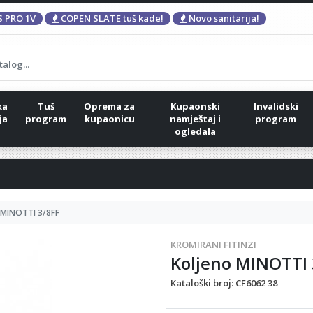
 PRO 1V
COPEN SLATE tuš kade!
Novo sanitarija!
ka
Tuš
Oprema za
Kupaonski
Invalidski
ja
program
kupaonicu
namještaj i
program
ogledala
 MINOTTI 3/8FF
KROMIRANI FITINZI
Koljeno MINOTTI 
Kataloški broj:
CF6062 38