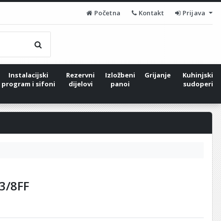
Početna
Kontakt
Prijava
Instalacijski
Rezervni
Izložbeni
Grijanje
Kuhinjski
program i sifoni
dijelovi
panoi
sudoperi
3/8FF