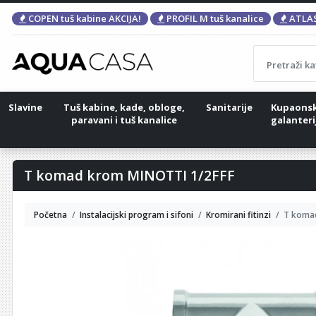
COPEN tuš kabine AKCIJA!
PROFIL M tuš kanalice
ATLAS
Slavine
Tuš kabine, kade, obloge,
Sanitarije
Kupaons
paravani i tuš kanalice
galanteri
T komad krom MINOTTI 1/2FFF
Početna
Instalacijski program i sifoni
Kromirani fitinzi
T koma