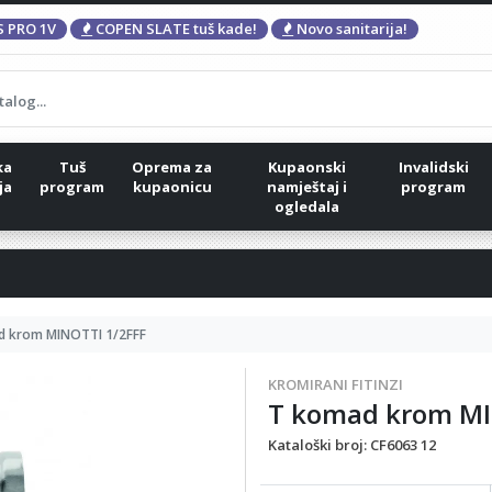
 PRO 1V
COPEN SLATE tuš kade!
Novo sanitarija!
ka
Tuš
Oprema za
Kupaonski
Invalidski
ja
program
kupaonicu
namještaj i
program
ogledala
d krom MINOTTI 1/2FFF
KROMIRANI FITINZI
T komad krom MI
Kataloški broj:
CF6063 12