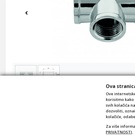
Previous
Ova stranica
Ove internetske
korisitmo kako 
svih kolačića n
dozvoliti, ozna
kolačiće, odab
Za više inform
PRIVATNOSTI
.