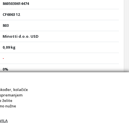
8605030614474
CF6063 12
803
Minotti d.o.o. USD
0,09 kg
-
0%
CF6063 12
akođer, kolačiće
Ženski navoj
sa spremanjem
Kvalitetna izrada od mesinga
e želite
1/2
amo nužne
VILA