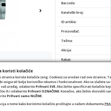
Barcode:
Kataloški broj:
Next
ID artikla:
Proizvođač:
Težina:
Akcija:
Rabat:
Opis:
 koristi kolačiće
 stranice koriste kolačiće (eng. Cookies) za uredan rad ove stranice. T
bi osigurali bolje korisničko iskustvo i funkcionalnost. Ako se slažete 
a vaš uređaj, odaberite
Prihvati SVE
. Ako želite specificirati kolačiće koj
čite ih i odaberite
Prihvati OZNAČENE
. Konačno, ako želite dozvoliti s
erite
Prihvati samo NUŽNE
.
acija o tome kako koristimo kolačiće pročitajte u našem dokumentu
PRA