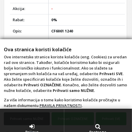
Akcija:
-
Rabat:
0%
Opis:
CF6061 1240
Kvalitetna izrada od mesinga
Dužina 40mm
Ova stranica koristi kolačiće
Prečnik 1/2"
Ove internetske stranice koriste kolačiće (eng. Cookies) za uredan
Krom
rad ove stranice. Također, kolačiće korisitmo kako bi osigurali
Muško - ženski navoj
bolje korisničko iskustvo i funkcionalnost. Ako se slažete sa
spremanjem svih kolačića na vaš uređaj, odaberite
Prihvati SVE
.
Ako želite specificirati kolačiće koje želite dozvoliti, označite ih i
odaberite
Prihvati OZNAČENE
. Konačno, ako želite dozvoliti samo
nužne kolačiće, odaberite
Prihvati samo NUŽNE
.
Za više informacija o tome kako koristimo kolačiće pročitajte u
našem dokumentu
PRAVILA PRIVATNOSTI
.
Opći uvjeti
Pravila privatnosti
Raskid ugovora – povrat
Prigovor potrošača –
Prihvati samo NUŽNE
Prihvati OZNAČENE
Prihvati SVE
reklamacije
Kontakt
Aquacasa d.o.o.
Prijava
Pretraga