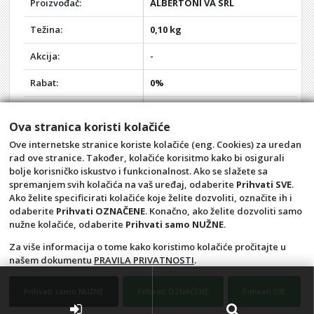
Proizvođač:
ALBERTONI VA SRL
Težina:
0,10 kg
Akcija:
-
Rabat:
0%
Opis:
C408681
Ova stranica koristi kolačiće
s obrtajem
Ove internetske stranice koriste kolačiće (eng. Cookies) za uredan
dimenzije: 1/2x1/2
rad ove stranice. Također, kolačiće korisitmo kako bi osigurali
kromiran
bolje korisničko iskustvo i funkcionalnost. Ako se slažete sa
spremanjem svih kolačića na vaš uređaj, odaberite
Prihvati SVE
.
Ako želite specificirati kolačiće koje želite dozvoliti, označite ih i
odaberite
Prihvati OZNAČENE
. Konačno, ako želite dozvoliti samo
nužne kolačiće, odaberite
Prihvati samo NUŽNE
.
Za više informacija o tome kako koristimo kolačiće pročitajte u
našem dokumentu
PRAVILA PRIVATNOSTI
.
Opći uvjeti
Pravila privatnosti
Raskid ugovora – povrat
Prigovor potrošača –
Prihvati samo NUŽNE
Prihvati OZNAČENE
Prihvati SVE
reklamacije