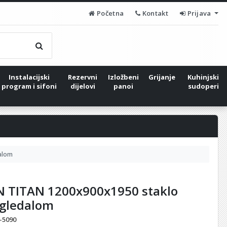
Početna
Kontakt
Prijava
Instalacijski
Rezervni
Izložbeni
Grijanje
Kuhinjski
program i sifoni
dijelovi
panoi
sudoperi
alom
N TITAN 1200x900x1950 staklo
ogledalom
-5090