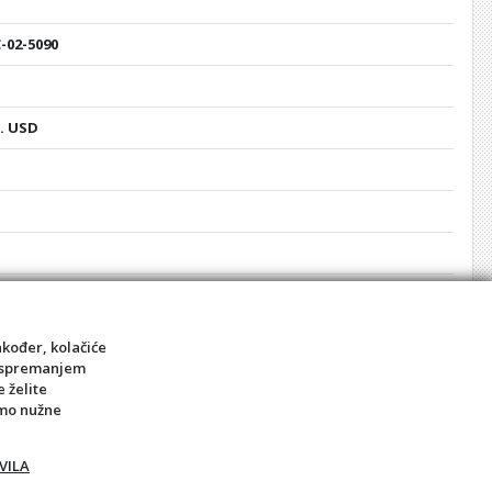
C-02-5090
o. USD
rozirno staklo
akođer, kolačiće
sa spremanjem
e želite
amo nužne
OPEN TITAN 1200x900x1950 staklo 8mm prozirno s ogledalom
VILA