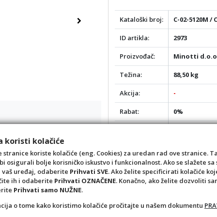
Kataloški broj:
C-02-5120M / 
Next
ID artikla:
2973
Proizvođač:
Minotti d.o.
Težina:
88,50 kg
Akcija:
-
Rabat:
0%
Atribut 1:
COPEN
 koristi kolačiće
Atribut 2:
Krom okvir/p
 stranice koriste kolačiće (eng. Cookies) za uredan rad ove stranice. T
bi osigurali bolje korisničko iskustvo i funkcionalnost. Ako se slažete 
Atribut 4:
Titan
a vaš uređaj, odaberite
Prihvati SVE
. Ako želite specificirati kolačiće koj
čite ih i odaberite
Prihvati OZNAČENE
. Konačno, ako želite dozvoliti s
Opis:
Tuš kabina C
erite
Prihvati samo NUŽNE
.
acija o tome kako koristimo kolačiće pročitajte u našem dokumentu
PRA