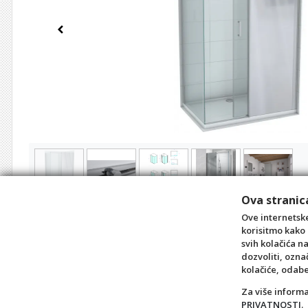
Previous
Ova stranica
Ove internetske
korisitmo kako 
svih kolačića n
dozvoliti, ozna
kolačiće, odab
Za više inform
PRIVATNOSTI
.