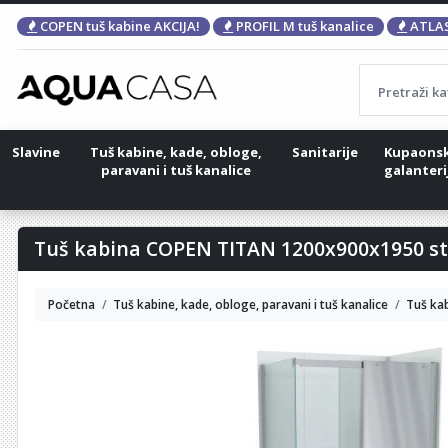
COPEN tuš kabine AKCIJA!
PROFIL M tuš kanalice
ATLAS
Slavine
Tuš kabine, kade, obloge,
Sanitarije
Kupaons
paravani i tuš kanalice
galanteri
Tuš kabina COPEN TITAN 1200x900x1950 st
Početna
Tuš kabine, kade, obloge, paravani i tuš kanalice
Tuš ka