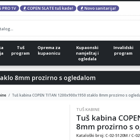
 PRO 1V
COPEN SLATE tuš kade!
Novo sanitarija!
ka
Tuš
Oprema za
Kupaonski
Invalidski
ja
program
kupaonicu
namještaj i
program
ogledala
aklo 8mm prozirno s ogledalom
bine
Tuš kabina COPEN TITAN 1200x900x1950 staklo 8mm prozirno s ogled
TUŠ KABINE
Tuš kabina COPE
8mm prozirno s 
Kataloški broj:
C-02-5120M / C-02