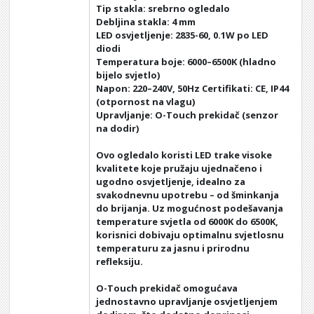
Tip stakla: srebrno ogledalo
Debljina stakla: 4 mm
LED osvjetljenje: 2835-60, 0.1W po LED
diodi
Temperatura boje: 6000–6500K (hladno
bijelo svjetlo)
Napon: 220–240V, 50Hz Certifikati: CE, IP44
(otpornost na vlagu)
Upravljanje: O-Touch prekidač (senzor
na dodir)
Ovo ogledalo koristi LED trake visoke
kvalitete koje pružaju ujednačeno i
ugodno osvjetljenje, idealno za
svakodnevnu upotrebu – od šminkanja
do brijanja. Uz mogućnost podešavanja
temperature svjetla od 6000K do 6500K,
korisnici dobivaju optimalnu svjetlosnu
temperaturu za jasnu i prirodnu
refleksiju.
O-Touch prekidač omogućava
jednostavno upravljanje osvjetljenjem