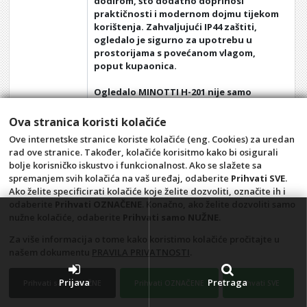
dodirom, što dodatno doprinosi
praktičnosti i modernom dojmu tijekom
korištenja. Zahvaljujući IP44 zaštiti,
ogledalo je sigurno za upotrebu u
prostorijama s povećanom vlagom,
poput kupaonica.
Ogledalo MINOTTI H-201 nije samo
praktično rješenje, već i estetski
dodatak koji prostoru daje suvremen
Ova stranica koristi kolačiće
izgled, s energetski učinkovitim LED
Ove internetske stranice koriste kolačiće (eng. Cookies) za uredan
osvjetljenjem i kvalitetnim materijalima
rad ove stranice. Također, kolačiće korisitmo kako bi osigurali
koji jamče dugotrajnost.ač
bolje korisničko iskustvo i funkcionalnost. Ako se slažete sa
spremanjem svih kolačića na vaš uređaj, odaberite
Prihvati SVE
.
Ako želite specificirati kolačiće koje želite dozvoliti, označite ih i
odaberite
Prihvati OZNAČENE
. Konačno, ako želite dozvoliti samo
nužne kolačiće, odaberite
Prihvati samo NUŽNE
.
Za više informacija o tome kako koristimo kolačiće pročitajte u
našem dokumentu
PRAVILA PRIVATNOSTI
.
Opći uvjeti
Pravila privatnosti
Raskid ugovora – povrat
Prigovor potrošača –
Prijava
Pretraga
Prihvati samo NUŽNE
Prihvati OZNAČENE
Prihvati SVE
reklamacije