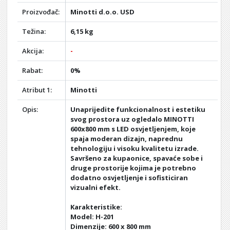
Proizvođač:
Minotti d.o.o. USD
Težina:
6,15 kg
Akcija:
-
Rabat:
0%
Atribut 1:
Minotti
Opis:
Unaprijedite funkcionalnost i estetiku
svog prostora uz ogledalo MINOTTI
600x800 mm s LED osvjetljenjem, koje
spaja moderan dizajn, naprednu
tehnologiju i visoku kvalitetu izrade.
Savršeno za kupaonice, spavaće sobe i
druge prostorije kojima je potrebno
dodatno osvjetljenje i sofisticiran
vizualni efekt.
Karakteristike:
Model: H-201
Dimenzije: 600 x 800 mm