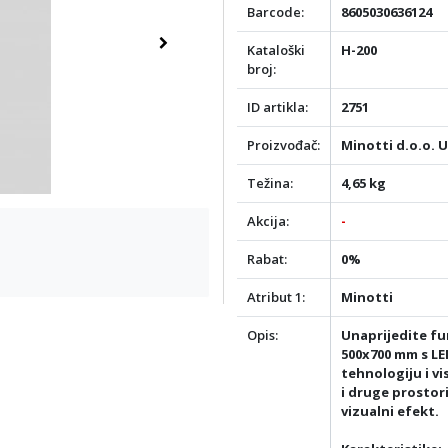
Barcode:
8605030636124
Kataloški
H-200
Next
broj:
ID artikla:
2751
Proizvođač:
Minotti d.o.o. 
Težina:
4,65 kg
Akcija:
-
Rabat:
0%
Atribut 1:
Minotti
Opis:
Unaprijedite fu
500x700 mm s LE
tehnologiju i v
i druge prostori
vizualni efekt.