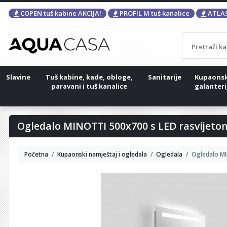
COPEN tuš kabine AKCIJA!
PROFIL M tuš kanalice
ATLAS
Slavine
Tuš kabine, kade, obloge,
Sanitarije
Kupaons
paravani i tuš kanalice
galanteri
Ogledalo MINOTTI 500x700 s LED rasvijeto
Početna
Kupaonski namještaj i ogledala
Ogledala
Ogledalo MI