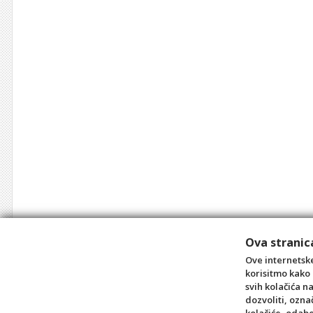
Ova stranica
Ove internetske
korisitmo kako 
svih kolačića n
dozvoliti, ozna