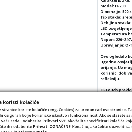
Karakteristike:
Model: H-200
Dimenzije: 500 
Tip stakla: sre
Debljina stakla
LED osvjetljenje
Temperatura boj
Napon: 220–240V,
Upravljanje: O-
Ovo ogledalo ko
ugodno osvjetlj
brijanja. Uz mo
korisnici dobiv
refleksiju.
O-Touch prekid
dodirom, što d
korištenja. Zahv
 koristi kolačiće
prostorijama s
 stranice koriste kolačiće (eng. Cookies) za uredan rad ove stranice. T
bi osigurali bolje korisničko iskustvo i funkcionalnost. Ako se slažete 
Ogledalo MINOTT
a vaš uređaj, odaberite
Prihvati SVE
. Ako želite specificirati kolačiće koj
dodatak koji pr
čite ih i odaberite
Prihvati OZNAČENE
. Konačno, ako želite dozvoliti s
osvjetljenjem i