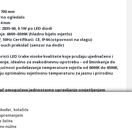
x 700 mm
brno ogledalo
: 4 mm
: 2835-60, 0.1W po LED diodi
e: 6000–6500K (hladno bijelo svjetlo)
 50Hz Certifikati: CE, IP44 (otpornost na vlagu)
Touch prekidač (senzor na dodir)
risti LED trake visoke kvalitete koje pružaju ujednačeno i
enje, idealno za svakodnevnu upotrebu – od šminkanja do
gućnost podešavanja temperature svjetla od 6000K do 6500K,
aju optimalnu svjetlosnu temperaturu za jasnu i prirodnu
ač omogućava jednostavno upravljanje osvjetljenjem
odatno doprinosi praktičnosti i modernom dojmu tijekom
aljujući IP44 zaštiti, ogledalo je sigurno za upotrebu u
 povećanom vlagom, poput kupaonica.
akođer, kolačiće
sa spremanjem
I H-200 nije samo praktično rješenje, već i estetski
e želite
ostoru daje suvremen izgled, s energetski učinkovitim LED
amo nužne
 kvalitetnim materijalima koji jamče dugotrajnost.