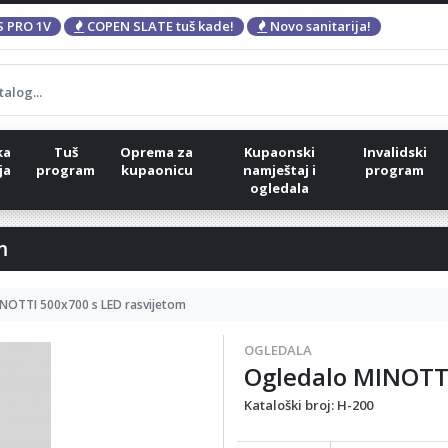
 PRO 1V
COPEN SLATE tuš kade!
Novo sanitarija!
ka
Tuš
Oprema za
Kupaonski
Invalidski
ja
program
kupaonicu
namještaj i
program
ogledala
m
NOTTI 500x700 s LED rasvijetom
OGLEDALA
Ogledalo MINOTTI
Kataloški broj:
H-200