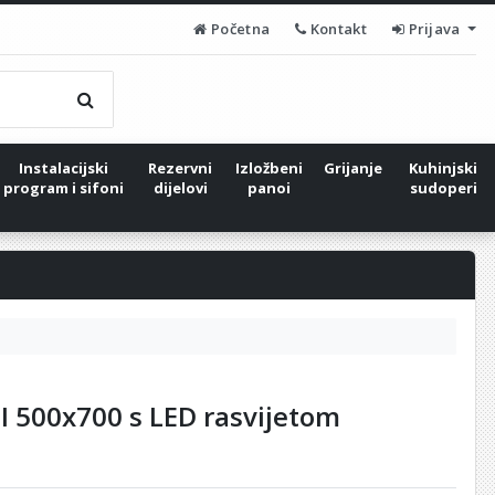
Početna
Kontakt
Prijava
Instalacijski
Rezervni
Izložbeni
Grijanje
Kuhinjski
program i sifoni
dijelovi
panoi
sudoperi
 500x700 s LED rasvijetom