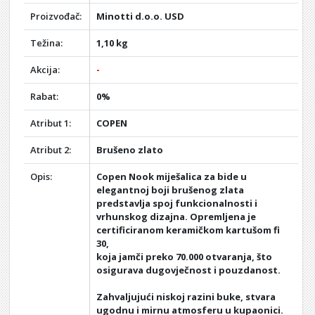
Proizvođač:
Minotti d.o.o. USD
Težina:
1,10 kg
Akcija:
-
Rabat:
0%
Atribut 1:
COPEN
Atribut 2:
Brušeno zlato
Opis:
Copen Nook miješalica za bide u
elegantnoj boji brušenog zlata
predstavlja spoj funkcionalnosti i
vrhunskog dizajna. Opremljena je
certificiranom keramičkom kartušom fi
30,
koja jamči preko 70.000 otvaranja, što
osigurava dugovječnost i pouzdanost.
Zahvaljujući niskoj razini buke, stvara
ugodnu i mirnu atmosferu u kupaonici.