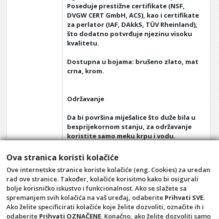
Poseduje prestižne certifikate (NSF,
DVGW CERT GmbH, ACS), kao i certifikate
za perlator (IAF, DAkkS, TÜV Rheinland),
što dodatno potvrđuje njezinu visoku
kvalitetu.
Dostupna u bojama: brušeno zlato, mat
crna, krom.
Održavanje
Da bi površina miješalice što duže bila u
besprijekornom stanju, za održavanje
koristite samo meku krpu i vodu.
Kemijska i abrazivna sredstva mogu
oštetiti tijelo miješalice.
Ova stranica koristi kolačiće
Ove internetske stranice koriste kolačiće (eng. Cookies) za uredan
Dokument:
Uputstvo i jamstveni list za COPEN
rad ove stranice. Također, kolačiće korisitmo kako bi osigurali
miješalice.pdf
bolje korisničko iskustvo i funkcionalnost. Ako se slažete sa
spremanjem svih kolačića na vaš uređaj, odaberite
Prihvati SVE
.
Ako želite specificirati kolačiće koje želite dozvoliti, označite ih i
odaberite
Prihvati OZNAČENE
. Konačno, ako želite dozvoliti samo